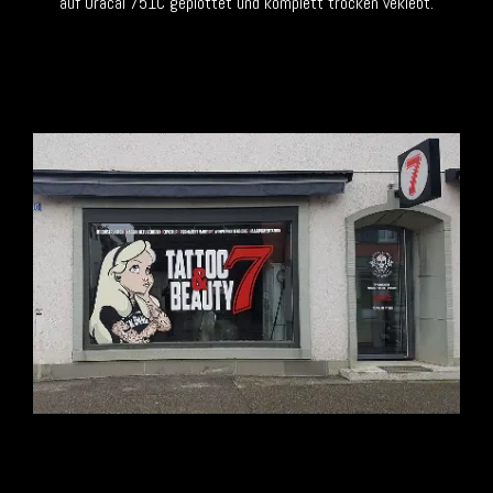
auf Oracal 751C geplottet und komplett trocken veklebt.